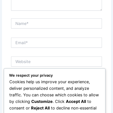
Name*
Email*
Website
We respect your privacy
Save my name, email, and website in this browser
Cookies help us improve your experience,
for the next time I comment.
deliver personalized content, and analyze
traffic. You can choose which cookies to allow
by clicking
Customize
. Click
Accept All
to
consent or
Reject All
to decline non-essential