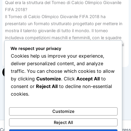
Qual era la struttura del Torneo di Calcio Olimpico Giovanile
FIFA 2018?
Il Torneo di Calcio Olimpico Giovanile FIFA 2018 ha
presentato un formato strutturato progettato per mettere in
mostra il talento giovanile di tutto il mondo. Il torneo
includeva competizioni maschili e femminili, con le squadre
che si sfidavano in una serie di partite che portavano ai turni
We respect your privacy
ad eliminazione diretta.
Cookies help us improve your experience,
deliver personalized content, and analyze
traffic. You can choose which cookies to allow
▾
by clicking
Customize
. Click
Accept All
to
consent or
Reject All
to decline non-essential
cookies.
1
2
…
5
Next
→
Customize
Reject All
Copyright © 2026 gabrielesandri.it | Powered by
Astra WordPress