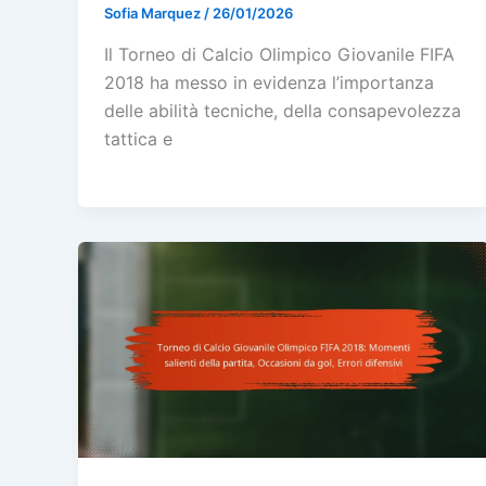
Sofia Marquez
/
26/01/2026
Il Torneo di Calcio Olimpico Giovanile FIFA
2018 ha messo in evidenza l’importanza
delle abilità tecniche, della consapevolezza
tattica e